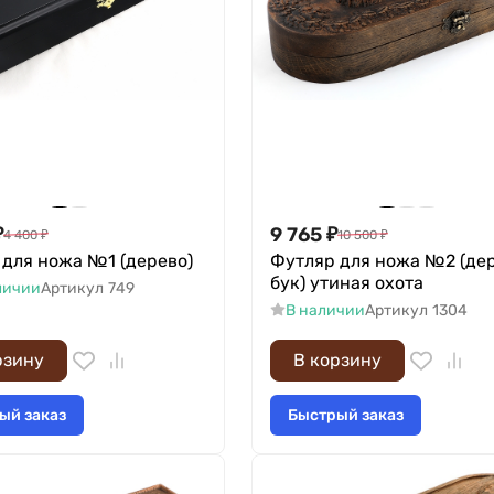
₽
9 765
₽
4 400
₽
10 500
₽
 для ножа №1 (дерево)
Футляр для ножа №2 (дер
бук) утиная охота
личии
Артикул
749
В наличии
Артикул
1304
рзину
В корзину
ый заказ
Быстрый заказ