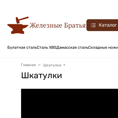
Каталог
Булатная сталь
Сталь ХВ5
Дамасская сталь
Складные нож
Главная
Шкатулки
Шкатулки