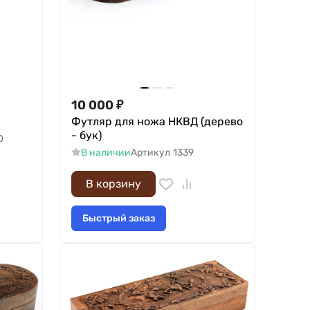
10 000
₽
Футляр для ножа НКВД (дерево
- бук)
0
В наличии
Артикул
1339
В корзину
Быстрый заказ