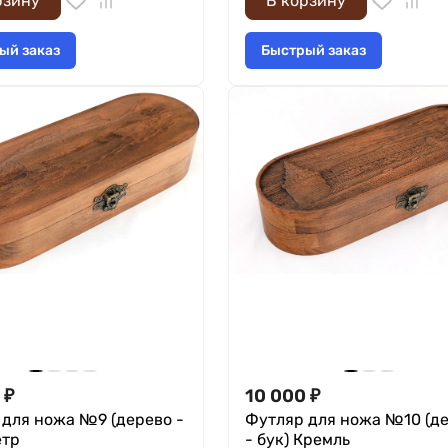
рзину
В корзину
ый заказ
Быстрый заказ
₽
10 000
₽
 для ножа №9 (дерево -
Футляр для ножа №10 (д
етр
- бук) Кремль