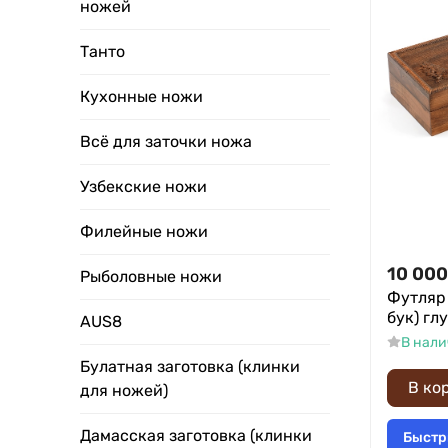
ножей
Танто
Кухонные ножи
Всё для заточки ножа
Узбекские ножи
Филейные ножи
10 000
Рыболовные ножи
Футляр
бук) гл
AUS8
В нал
Булатная заготовка (клинки
В ко
для ножей)
Дамасская заготовка (клинки
Быстр