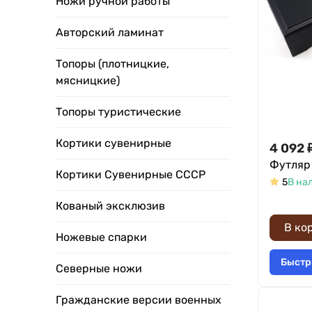
Ножи ручной работы
Авторский ламинат
Топоры (плотницкие,
мясницкие)
Топоры туристические
Кортики сувенирные
4 092
Футляр
Кортики Сувенирные СССР
5
В на
Кованый эксклюзив
В ко
Ножевые спарки
Быстр
Северные ножи
Гражданские версии военных