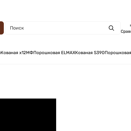
Поиск
Срав
и
Кованая х12МФ
Порошковая ELMAX
Кованая S390
Порошковая