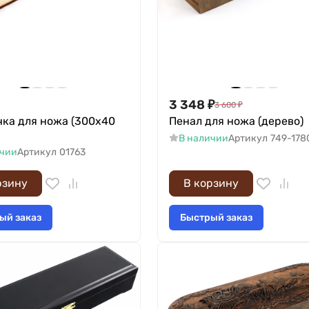
3 348
₽
3 600
₽
чка для ножа (300х40
Пенал для ножа (дерево)
В наличии
Артикул
749-178
ичии
Артикул
01763
рзину
В корзину
ый заказ
Быстрый заказ