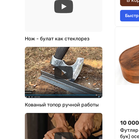
В ко
Быстр
Нож - булат как стеклорез
Кованый топор ручной работы
10 000
Футляр
бук) ос