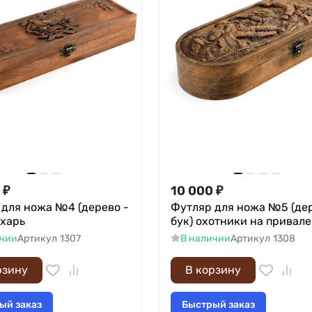
₽
10 000
₽
 для ножа №4 (дерево -
Футляр для ножа №5 (дер
ухарь
бук) охотники на привале
ичии
Артикул
1307
В наличии
Артикул
1308
рзину
В корзину
ый заказ
Быстрый заказ