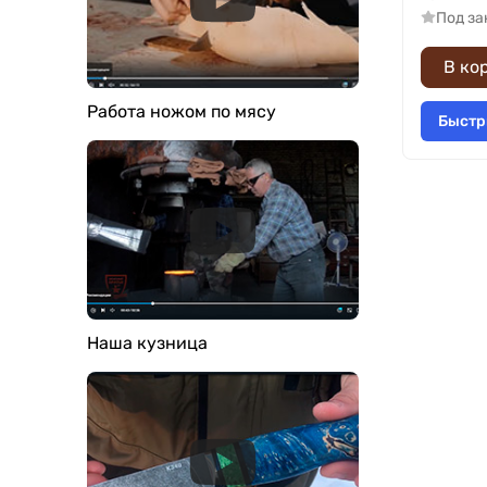
Под за
В ко
Работа ножом по мясу
Быстр
Наша кузница