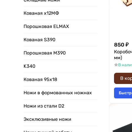
Кованая х12МФ
Порошковая ELMAX
Кованая S390
850
₽
Коробо
Порошковая M390
мм)
В нал
K340
В ко
Кованая 95х18
Ножи в формованных ножнах
Быстр
Ножи из стали D2
Эксклюзивные ножи