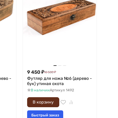
9 450
₽
10 500
₽
ево -
Футляр для ножа №6 (дерево -
бук) утиная охота
В наличии
Артикул
1492
В корзину
Быстрый заказ