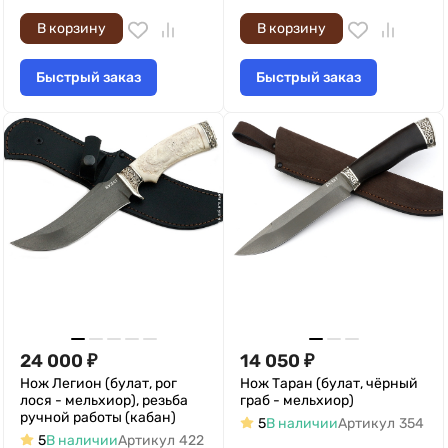
В корзину
В корзину
Быстрый заказ
Быстрый заказ
24 000
₽
14 050
₽
Нож Легион (булат, рог
Нож Таран (булат, чёрный
лося - мельхиор), резьба
граб - мельхиор)
ручной работы (кабан)
5
В наличии
Артикул
354
5
В наличии
Артикул
422