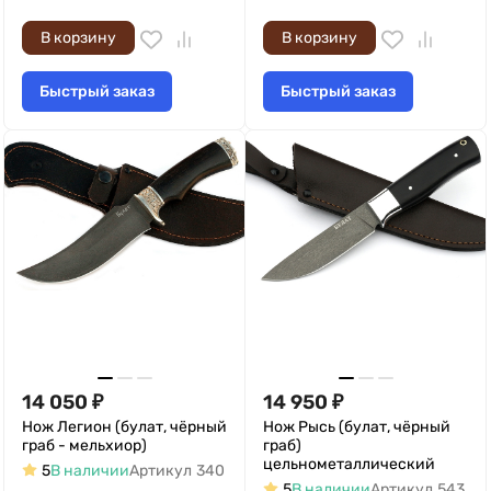
В корзину
В корзину
Быстрый заказ
Быстрый заказ
14 050
₽
14 950
₽
Нож Легион (булат, чёрный
Нож Рысь (булат, чёрный
граб - мельхиор)
граб)
цельнометаллический
5
В наличии
Артикул
340
5
В наличии
Артикул
543