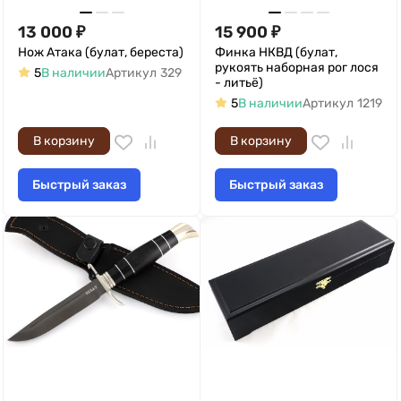
13 000
₽
15 900
₽
Нож Атака (булат, береста)
Финка НКВД (булат,
рукоять наборная рог лося
5
В наличии
Артикул
329
- литьё)
5
В наличии
Артикул
1219
В корзину
В корзину
Быстрый заказ
Быстрый заказ