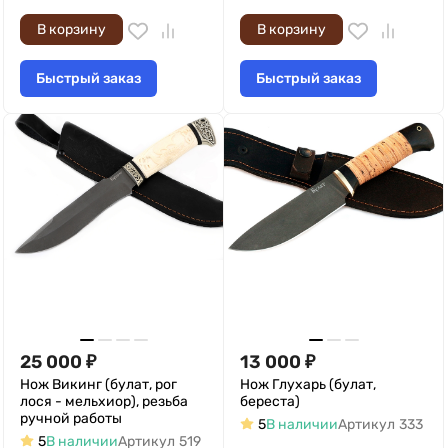
В корзину
В корзину
Быстрый заказ
Быстрый заказ
25 000
₽
13 000
₽
Нож Викинг (булат, рог
Нож Глухарь (булат,
лося - мельхиор), резьба
береста)
ручной работы
5
В наличии
Артикул
333
5
В наличии
Артикул
519