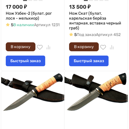
17 000
₽
13 500
₽
Нож Узбек-2 (булат, рог
Нож Скат (булат,
лося - мельхиор)
карельская берёза
янтарная, вставка черный
5
В наличии
Артикул
1231
граб)
5
Под заказ
Артикул
452
В корзину
В корзину
Быстрый заказ
Быстрый заказ