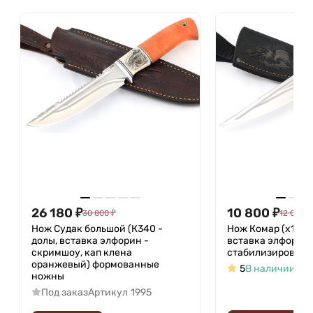
26 180
₽
10 800
₽
30 800
₽
12 000
₽
Нож Судак большой (К340 -
Нож Комар (х12МФ
долы, вставка элфорин -
вставка элфорин,
скримшоу, кап клена
стабилизированн
оранжевый) формованные
5
В наличии
Арт
ножны
Под заказ
Артикул
1995