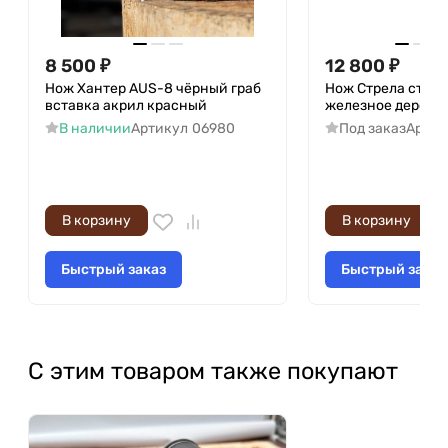
8 500
₽
12 800
₽
Нож Хантер AUS-8 чёрный граб
Нож Стрела сталь
вставка акрил красный
железное дерево,
В наличии
Артикул
06980
Под заказ
Артик
В корзину
В корзину
Быстрый заказ
Быстрый заказ
С этим товаром также покупают