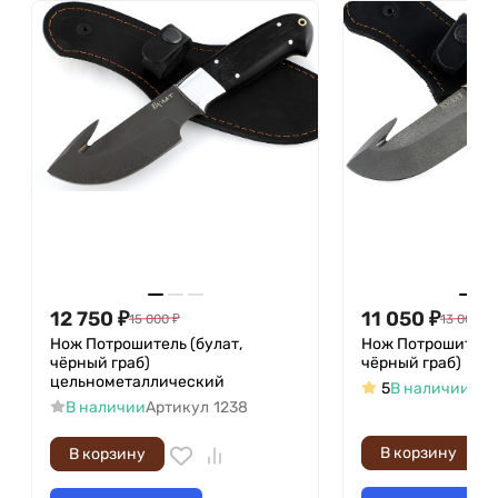
12 750
₽
11 050
₽
15 000
₽
13 000
₽
Нож Потрошитель (булат,
Нож Потрошитель 
чёрный граб)
чёрный граб)
цельнометаллический
5
В наличии
Арт
В наличии
Артикул
1238
В корзину
В корзину