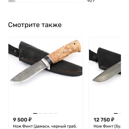
Вес
90 г
Смотрите также
9 500
₽
12 750
₽
Нож Финт (дамаск, черный граб,
Нож Финт (булат,