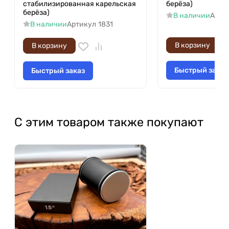
стабилизированная карельская
берёза)
берёза)
В наличии
Арти
В наличии
Артикул
1831
В корзину
В корзину
Быстрый заказ
Быстрый заказ
С этим товаром также покупают